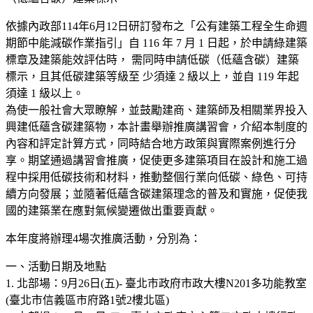
依據內政部114年6月12日研訂發布之「公有建築工程全生命週
期節中能減碳作業指引」自 116 年 7 月 1 日起，於申請綠建築
標章及建築能效評估時， 需同時申請低碳（低蘊含碳）建築
標示，且其低碳建築等級至 少須達 2 級以上，並自 119 年起
須達 1 級以上。
為使一般社會大眾瞭解，並鼓勵建商、建築師及相關業界投入
興建低蘊含碳建築物，本計畫舉辦推廣講習會，介紹本制度的
內容和評定計算方式，同時結合地方政策與實際案例進行分
享。期望通過講習會推廣，促使更多建築項目在設計和施工過
程中採用低碳技術和材料，推動整個行業向低碳、綠色、可持
續方向發展；並隨著低蘊含碳建築理念的普及和實施，促使我
國的建築業在應對氣候變遷做出重要貢獻。
本年度將辦理4場次推廣活動，分別為：
一、活動日期及地點
1. 北部場：9月26日(五)- 臺北市政府市政大樓N201多功能教室
(臺北市信義區市府路1號2樓北區)