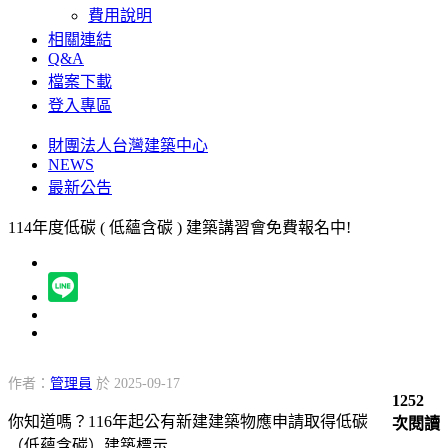
費用說明
相關連結
Q&A
檔案下載
登入專區
財團法人台灣建築中心
NEWS
最新公告
114年度低碳 ( 低蘊含碳 ) 建築講習會免費報名中!
作者：
管理員
於 2025-09-17
1252
你知道嗎？116年起公有新建建築物應申請取得低碳
次閱讀
（低蘊含碳）建築標示