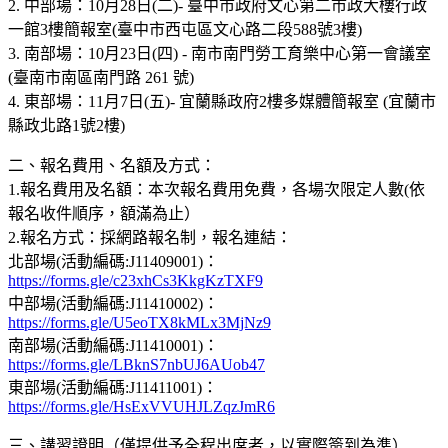
2. 中部場：10月28日(二)- 臺中市政府文心第二市政大樓行政
一館3樓簡報室(臺中市西屯區文心路二段588號3樓)
3. 南部場：10月23日(四) - 南市南門勞工育樂中心第一會議室
(臺南市南區南門路 261 號)
4. 東部場：11月7日(五)- 宜蘭縣政府2樓多媒體簡報室 (宜蘭市
縣政北路1號2樓)
二、報名費用、名額及方式：
1.報名費用及名額：本次報名費用免費，各場次限定人數(依
報名收件順序，額滿為止）
2.報名方式：採網路報名制，報名連結：
北部場(活動編碼:J11409001)：
https://forms.gle/c23xhCs3KkgKzTXF9
中部場(活動編碼:J11410002)：
https://forms.gle/U5eoTX8kMLx3MjNz9
南部場(活動編碼:J11410001)：
https://forms.gle/LBknS7nbUJ6AUob47
東部場(活動編碼:J11411001)：
https://forms.gle/HsExVVUHJLZqzJmR6
三、講習證明（僅提供予全程出席者，以實際簽到為準）